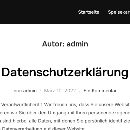
Startseite
Speisekar
Autor:
admin
Datenschutzerklärung
Veröffentlicht
von
admin
März 10, 2022
Ein Kommentar
am
s Verantwortlichen1.1 Wir freuen uns, dass Sie unsere Webs
mieren wir Sie über den Umgang mit Ihren personenbezogen
nd hierbei alle Daten, mit denen Sie persönlich identifizi
ie Datenverarbeitung auf dieser Website …