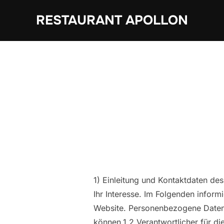
Zum
RESTAURANT APOLLON
Inhalt
springen
1) Einleitung und Kontaktdaten de
Ihr Interesse. Im Folgenden infor
Website. Personenbezogene Daten si
können.1.2 Verantwortlicher für d